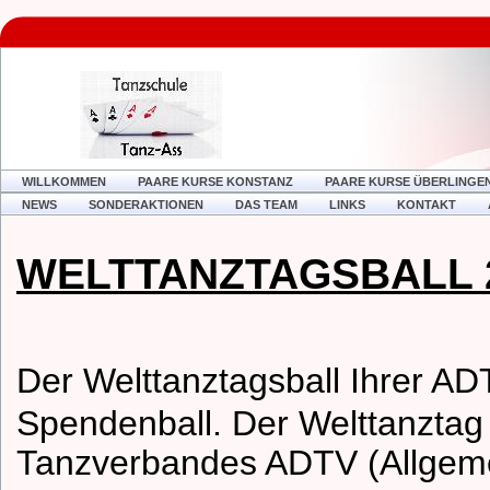
WILLKOMMEN
PAARE KURSE KONSTANZ
PAARE KURSE ÜBERLINGE
NEWS
SONDERAKTIONEN
DAS TEAM
LINKS
KONTAKT
WELTTANZTAGSBALL 20
Der
Welttanztagsball Ihrer AD
Spendenball. Der Welttanztag i
Tanzverbandes ADTV (Allgem